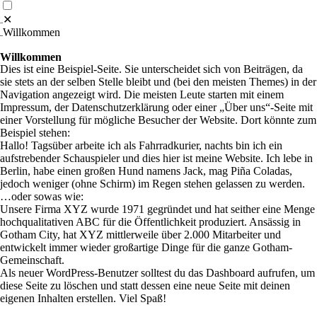
✕
Willkommen
Willkommen
Dies ist eine Beispiel-Seite. Sie unterscheidet sich von Beiträgen, da
sie stets an der selben Stelle bleibt und (bei den meisten Themes) in der
Navigation angezeigt wird. Die meisten Leute starten mit einem
Impressum, der Datenschutzerklärung oder einer „Über uns“-Seite mit
einer Vorstellung für mögliche Besucher der Website. Dort könnte zum
Beispiel stehen:
Hallo! Tagsüber arbeite ich als Fahrradkurier, nachts bin ich ein
aufstrebender Schauspieler und dies hier ist meine Website. Ich lebe in
Berlin, habe einen großen Hund namens Jack, mag Piña Coladas,
jedoch weniger (ohne Schirm) im Regen stehen gelassen zu werden.
…oder sowas wie:
Unsere Firma XYZ wurde 1971 gegründet und hat seither eine Menge
hochqualitativen ABC für die Öffentlichkeit produziert. Ansässig in
Gotham City, hat XYZ mittlerweile über 2.000 Mitarbeiter und
entwickelt immer wieder großartige Dinge für die ganze Gotham-
Gemeinschaft.
Als neuer WordPress-Benutzer solltest du das
Dashboard
aufrufen, um
diese Seite zu löschen und statt dessen eine neue Seite mit deinen
eigenen Inhalten erstellen. Viel Spaß!